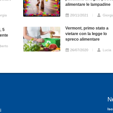
alimentare le lampadine
rgia
20/11/2021
Giorgi
Vermont, primo stato a
, 5
vietare con la legge lo
mente
spreco alimentare
berto
26/07/2020
Lucia
N
Isc
i