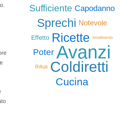
o.
Sufficiente
Capodanno
Sprechi
Notevole
Ricette
Effetto
Smaltimento
Avanzi
Poter
ore
Coldiretti
ne
Rifiuti
Cucina
e
ato