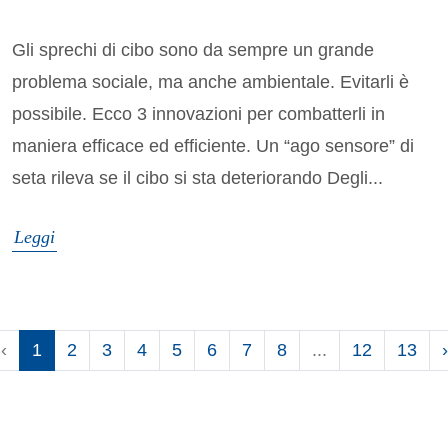
Gli sprechi di cibo sono da sempre un grande
problema sociale, ma anche ambientale. Evitarli è
possibile. Ecco 3 innovazioni per combatterli in
maniera efficace ed efficiente. Un “ago sensore” di
seta rileva se il cibo si sta deteriorando Degli...
Leggi
‹
1
2
3
4
5
6
7
8
...
12
13
›