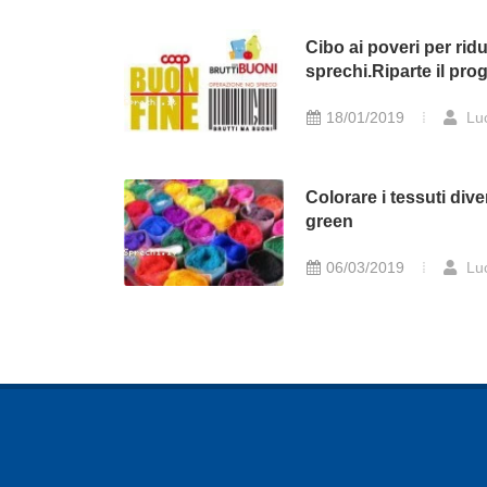
Cibo ai poveri per ridu
sprechi.Riparte il pro
18/01/2019
Lu
Colorare i tessuti div
green
06/03/2019
Lu