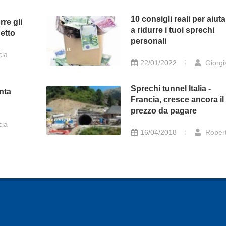
10 consigli reali per aiuta
rre gli
a ridurre i tuoi sprechi
getto
personali
cia
22/01/2022
Giorgi
Sprechi tunnel Italia -
enta
Francia, cresce ancora il
prezzo da pagare
cia
16/04/2018
Rober