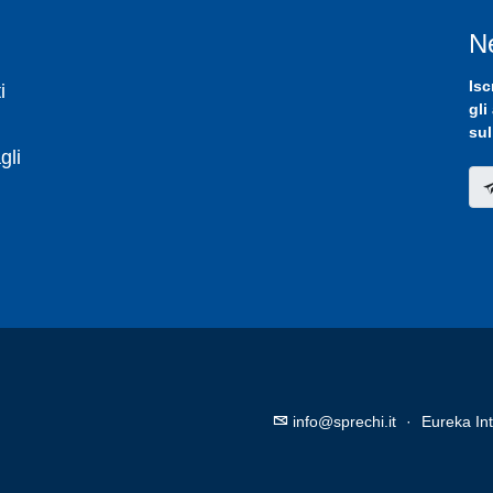
N
Isc
i
gli
sul
gli
info@sprechi.it
·
Eureka Int