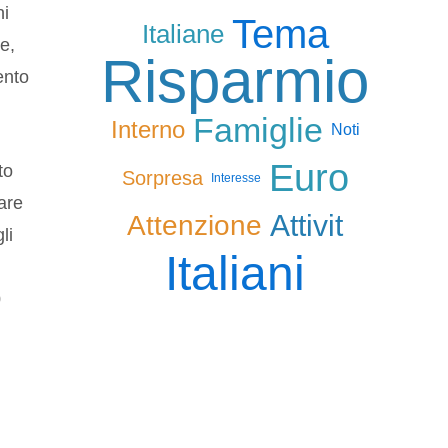
ni
Tema
Italiane
e,
Risparmio
ento
Famiglie
Interno
Noti
Euro
to
Sorpresa
Interesse
iare
Attivit
Attenzione
li
Italiani
0