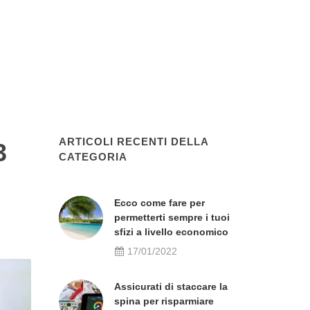
ARTICOLI RECENTI DELLA
3
CATEGORIA
Ecco come fare per
permetterti sempre i tuoi
sfizi a livello economico
17/01/2022
Assicurati di staccare la
spina per risparmiare