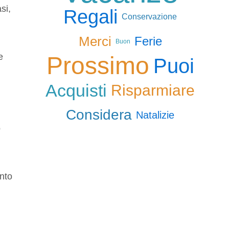
si,
Regali
Conservazione
Merci
Ferie
Buon
e
Prossimo
Puoi
Acquisti
Risparmiare
Considera
Natalizie
o
ento