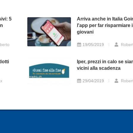
ivi: 5
Arriva anche in Italia Goi
on
l'app per far risparmiare i
giovani
berto
19/05/2019
Rober
otti
Iper, prezzi in calo se si
vicini alla scadenza
x
29/04/2019
Rober