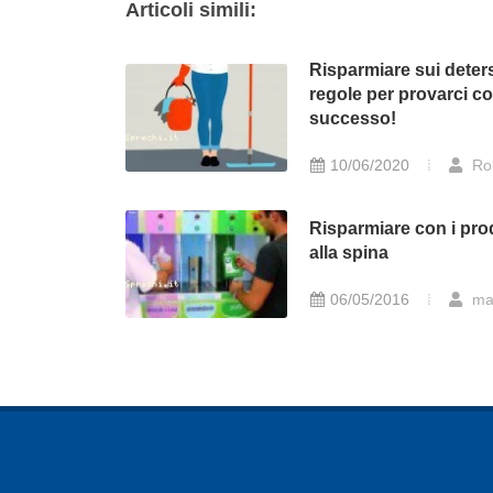
Articoli simili:
Risparmiare sui deters
regole per provarci c
successo!
10/06/2020
Ro
Risparmiare con i prod
alla spina
06/05/2016
ma