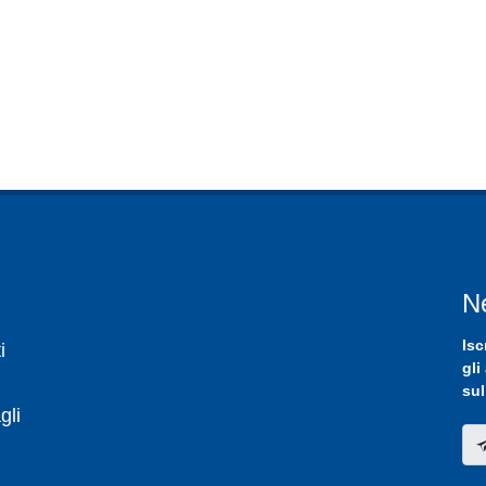
N
Isc
i
gli
sul
gli