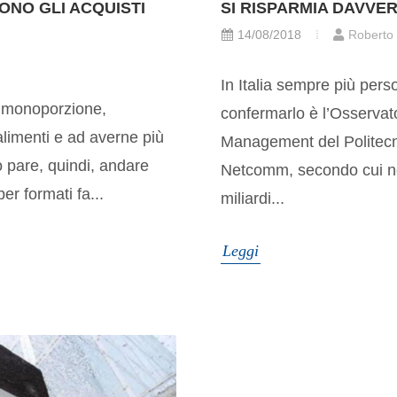
GONO GLI ACQUISTI
SI RISPARMIA DAVVE
14/08/2018
Roberto
In Italia sempre più pers
in monoporzione,
confermarlo è l’Osserva
alimenti e ad averne più
Management del Politecni
o pare, quindi, andare
Netcomm, secondo cui nel
er formati fa...
miliardi...
Leggi