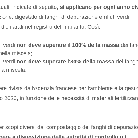
tuali, indicate di seguito,
si applicano per ogni anno civ
ione, digestato di fanghi di depurazione e rifiuti verdi
ichiarati nel registro dell'impianto. Così:
ti verdi
non deve superare il 100% della massa
dei fan
nella miscela;
ti verdi
non deve superare l'80% della massa
dei fangh
lla miscela.
re rivista dall'Agenzia francese per l'ambiente e la gest
 2026, in funzione delle necessità di materiali fertilizzan
i per scopi diversi dal compostaggio dei fanghi di depurazi
nere a disposizione delle autorità di controllo gli