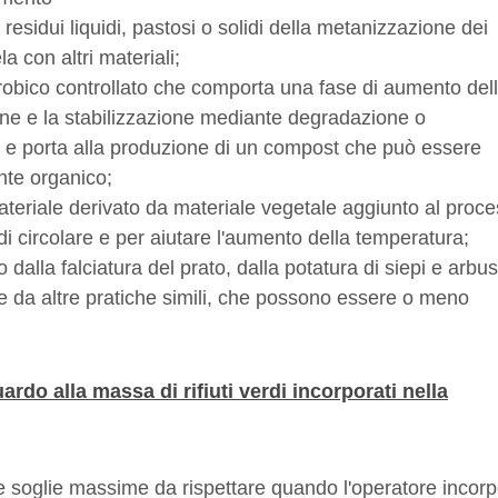
 i residui liquidi, pastosi o solidi della metanizzazione dei
a con altri materiali;
robico controllato che comporta una fase di aumento del
one e la stabilizzazione mediante degradazione o
, e porta alla produzione di un compost che può essere
nte organico;
ateriale derivato da materiale vegetale aggiunto al proc
di circolare e per aiutare l'aumento della temperatura;
 dalla falciatura del prato, dalla potatura di siepi e arbust
e e da altre pratiche simili, che possono essere o meno
ardo alla massa di rifiuti verdi incorporati nella
e soglie massime da rispettare quando l'operatore incor