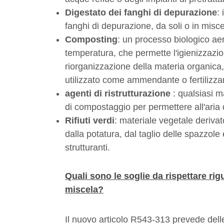
Digestato dei fanghi di depurazione
:
fanghi di depurazione, da soli o in miscel
Composting
: un processo biologico ae
temperatura, che permette l'igienizzazi
riorganizzazione della materia organica
utilizzato come ammendante o fertilizza
agenti di ristrutturazione
: qualsiasi m
di compostaggio per permettere all'aria 
Rifiuti verdi
: materiale vegetale derivato
dalla potatura, dal taglio delle spazzol
strutturanti.
Quali sono le soglie da rispettare rigu
miscela?
Il nuovo articolo R543-313 prevede dell