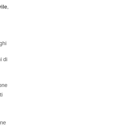
ile
,
ghi
i di
ione
ti
one