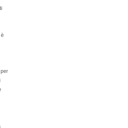
di
 è
 per
i
e
a