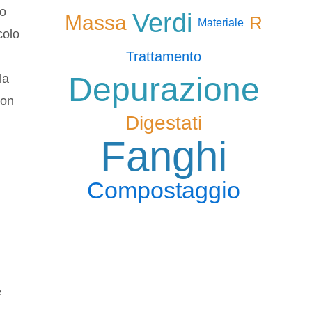
ro
Verdi
Massa
R
Materiale
colo
Trattamento
Depurazione
la
non
Digestati
Fanghi
Compostaggio
e