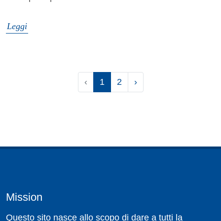
Leggi
‹
1
2
›
Mission
Questo sito nasce allo scopo di dare a tutti la