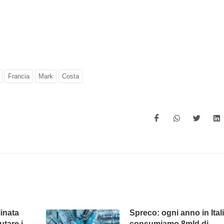
Francia
Mark
Costa
linata
Spreco: ogni anno in Ital
utare i
consumiamo 8mld di