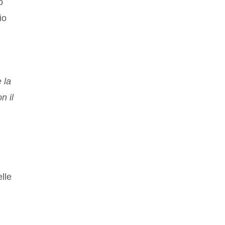
o
io
 la
n il
elle