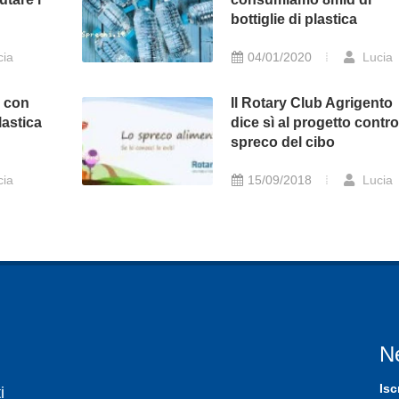
bottiglie di plastica
cia
04/01/2020
Lucia
o con
Il Rotary Club Agrigento
lastica
dice sì al progetto contro
spreco del cibo
cia
15/09/2018
Lucia
N
Isc
i