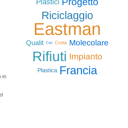
Progetto
Plastici
Riciclaggio
Eastman
Molecolare
Qualit
Costa
Ceo
Rifiuti
Impianto
Francia
Plastica
 in
el
e