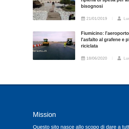
bisognosi
21/01/2019
Lu
Fiumicino: l'aeroport
l'asfalto al grafene e p
riciclata
18/06/2020
Lu
Mission
Questo sito nasce allo scopo di dare a tutt