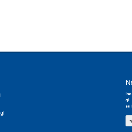
N
Isc
i
gli
sul
gli