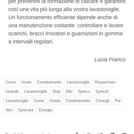
per prevenire la formazione di calcare e garantire
così una vita più lunga alla vostra lavastoviglie.
Un funzionamento efficiente dipende anche di
una manutenzione costante: controllare e lavare
scarichi, bracci irroratori e guarnizioni in gomma
a intervalli regolari.
Lucia Franco
Come
Usare
Correttamente
Lavastoviglie
Risparmiare
Usando
Lavastoviglie
Stop
Allo
Spreco
Sprechi
Lavastoviglie
Come
Usarla
Correttamente
Consigli
Per
Non
Sprecare
Energia