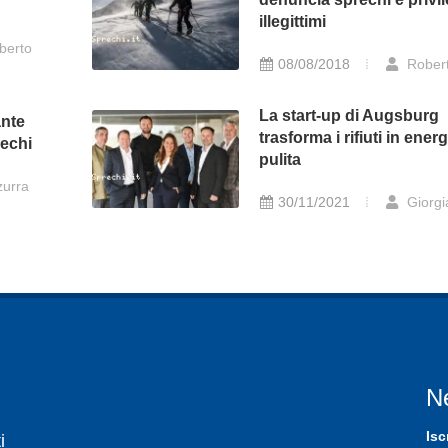
illegittimi
berto
08/08/2018
Rober
La start-up di Augsburg
ante
trasforma i rifiuti in energ
rechi
pulita
urra
30/11/2021
Giorgi
N
Isc
i