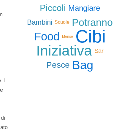
Piccoli
Mangiare
un
Potranno
Bambini
Scuole
Cibi
Food
Mense
Iniziativa
Sar
Bag
Pesce
 il
ue
 di
rato