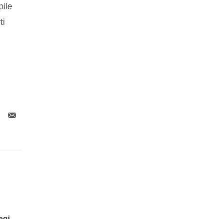
bile
ti
egi