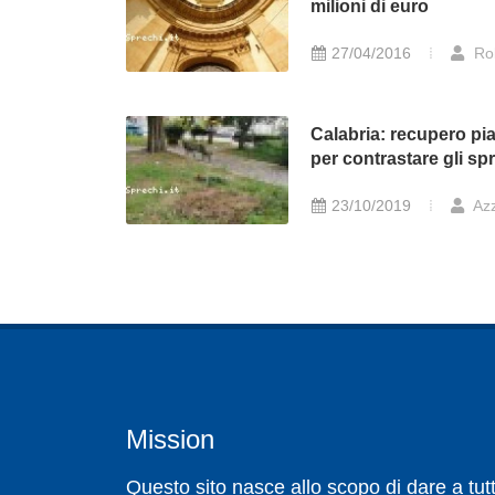
milioni di euro
27/04/2016
Ro
Calabria: recupero pi
per contrastare gli sp
23/10/2019
Azz
Mission
Questo sito nasce allo scopo di dare a tutt