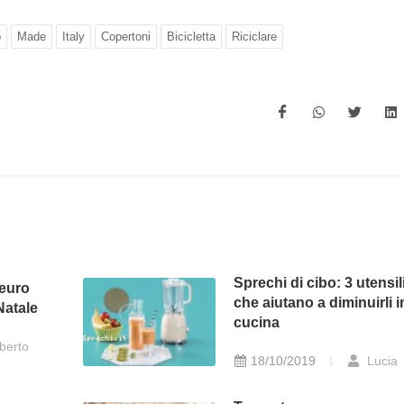
o
Made
Italy
Copertoni
Bicicletta
Riciclare
Sprechi di cibo: 3 utensil
 euro
che aiutano a diminuirli i
 Natale
cucina
berto
18/10/2019
Lucia