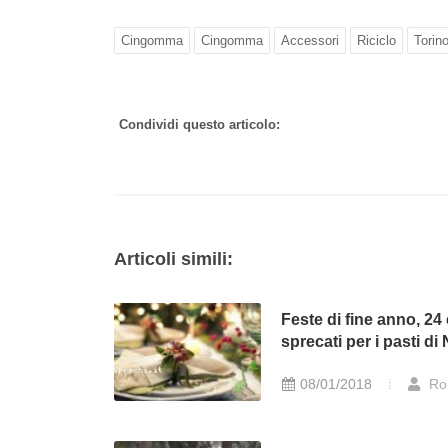
Cingomma
Cingomma
Accessori
Riciclo
Torin
Condividi questo articolo:
Articoli simili:
Feste di fine anno, 24
sprecati per i pasti di
08/01/2018
Ro