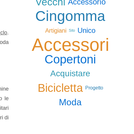
Vecchi
Accessorio
Cingomma
Unico
Artigiani
Sito
iclo
.
Accessori
moda
Copertoni
Acquistare
Bicicletta
Progetto
hine
o le
Moda
tari
i di