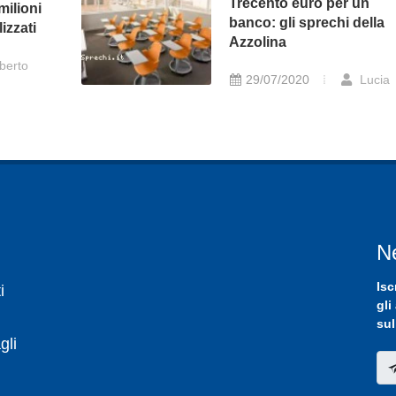
Trecento euro per un
milioni
banco: gli sprechi della
izzati
Azzolina
berto
29/07/2020
Lucia
N
Isc
i
gli
sul
gli