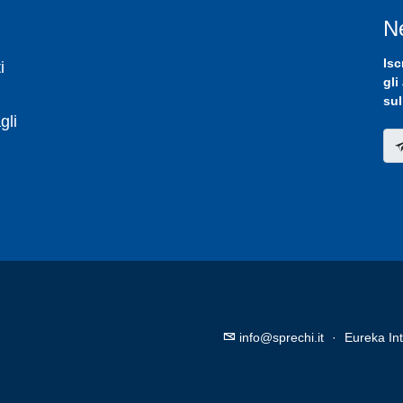
N
Isc
i
gli
sul
gli
info@sprechi.it
·
Eureka Int