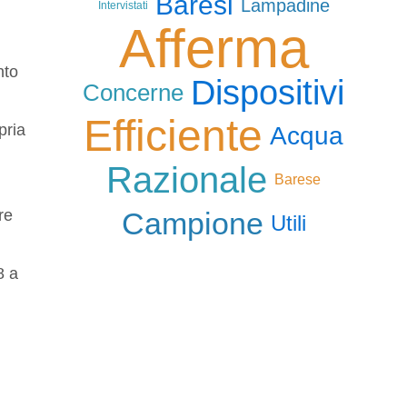
Baresi
Lampadine
Intervistati
Afferma
nto
Dispositivi
Concerne
Efficiente
pria
Acqua
Razionale
Barese
Campione
re
Utili
8 a