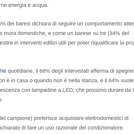
rne energia e acqua.
’86% dei baresi dichiara di seguire un comportamento atte
oprie mura domestiche, e come un barese su tre (34% del
ire in interventi edilizi utili per poter riqualificare la pro
che
quotidiane, il 68% degli intervistati afferma di spegne
o non è in casa o quando non è nella stanza, e il 64% vuole
ndescenza con lampadine a LED, che possono durare da 
o.
del campione) preferisce acquistare elettrodomestici di
ichiarato di fare un uso razionale del condizionatore.