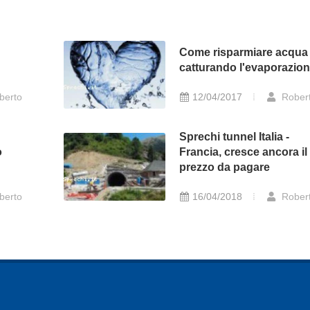
Come risparmiare acqua
catturando l'evaporazio
berto
12/04/2017
Rober
Sprechi tunnel Italia -
o
Francia, cresce ancora il
prezzo da pagare
berto
16/04/2018
Rober