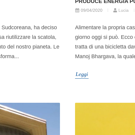
PRODUCE ENERGIA P
09/04/2020
Lucia
e Sudcoreana, ha deciso
Alimentare la propria ca
 riutilizzare la scatola,
giorno oggi si può. Ecco
to del nostro pianeta. Le
tratta di una bicicletta d
sforma...
Manoj Bhargava, la quale
Leggi