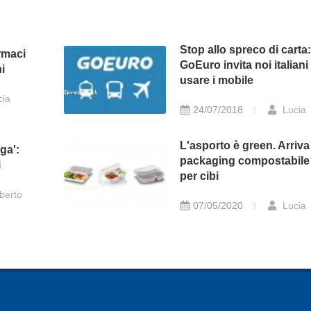
Stop allo spreco di carta:
armaci
GoEuro invita noi italiani
hi
usare i mobile
cia
24/07/2018
Lucia
L'asporto è green. Arriva 
ga':
packaging compostabile
i
per cibi
berto
07/05/2020
Lucia