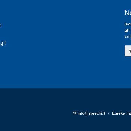
N
Isc
i
gli
sul
gli
info@sprechi.it
·
Eureka Int