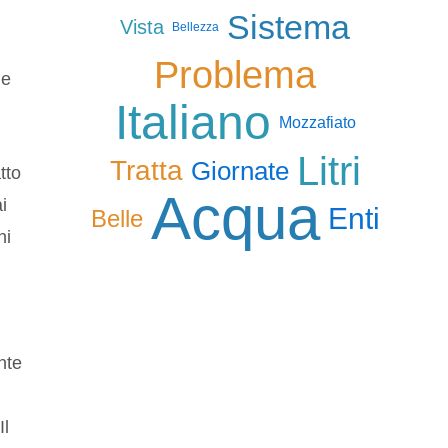
Sistema
Vista
Bellezza
Problema
 e
Italiano
Mozzafiato
Litri
Tratta
Giornate
tto
Acqua
i
Enti
Belle
ni
nte
Il