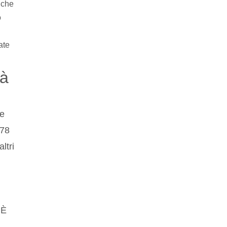
nche
o
ate
tà
le
 78
ltri
 È