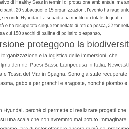
icativo di Healthy Seas in termini di protezione ambientale, ma a
tecipanti, 20 subacquei e 15 organizzazioni, l'evento ha raggiunt
o, secondo Hyundai. La squadra ha ripulito un totale di quattro
tà e ha recuperato cinque tonnellate di reti da pesca, 32 tonnell
, tra cui 150 sacchi di palline di polistirolo espanso,
rsione proteggono la biodiversi
'organizzazione e la logistica delle immersioni, che
 Ijmuiden nei Paesi Bassi, Lampedusa in Italia, Newcast
 e Tossa del Mar in Spagna. Sono già state recuperate
 fantasma, gabbie per granchi e aragoste, nonché piombo e a
n Hyundai, perché ci permette di realizzare progetti che
te su una scala che non avremmo mai potuto immaginare.
ediamo l'ora di poter ottenere ancora di più nel prossimo