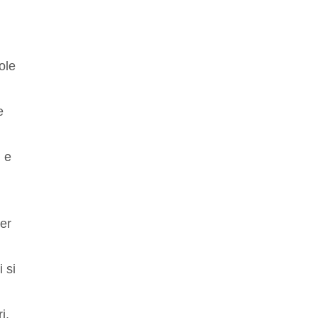
ole
e
i e
per
 si
i.