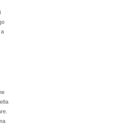
i
go
 a
ne
ella
are.
sma