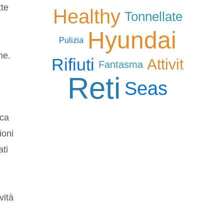
tte
Healthy
Tonnellate
Hyundai
Pulizia
he.
Rifiuti
Attivit
Fantasma
Reti
Seas
sca
ioni
ati
ività