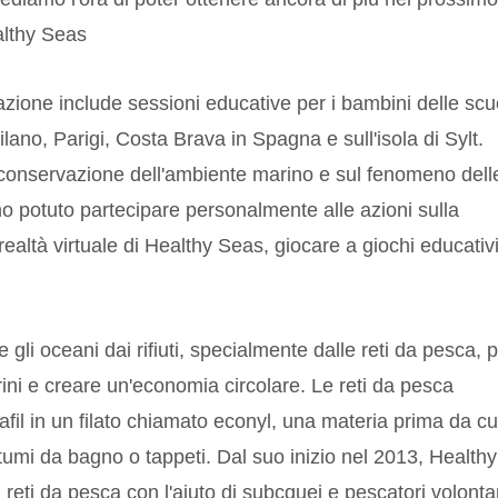
althy Seas
razione include sessioni educative per i bambini delle scu
lano, Parigi, Costa Brava in Spagna e sull'isola di Sylt.
la conservazione dell'ambiente marino e sul fenomeno dell
no potuto partecipare personalmente alle azioni sulla
ealtà virtuale di Healthy Seas, giocare a giochi educativ
 gli oceani dai rifiuti, specialmente dalle reti da pesca, 
ini e creare un'economia circolare. Le reti da pesca
il in un filato chiamato econyl, una materia prima da cui
tumi da bagno o tappeti. Dal suo inizio nel 2013, Healthy
 reti da pesca con l'aiuto di subcquei e pescatori volontar