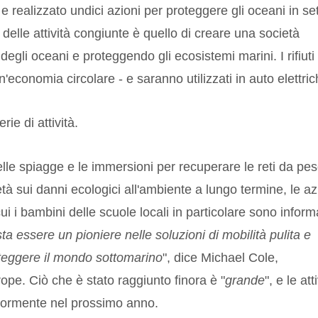
 realizzato undici azioni per proteggere gli oceani in se
 delle attività congiunte è quello di creare una società
egli oceani e proteggendo gli ecosistemi marini. I rifiuti
n'economia circolare - e saranno utilizzati in auto elettric
ie di attività.
delle spiagge e le immersioni per recuperare le reti da pe
ietà sui danni ecologici all'ambiente a lungo termine, le az
i i bambini delle scuole locali in particolare sono inform
a essere un pioniere nelle soluzioni di mobilità pulita e
oteggere il mondo sottomarino
", dice Michael Cole,
e. Ciò che è stato raggiunto finora è "
grande
", e le att
iormente nel prossimo anno.