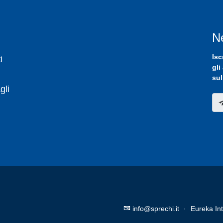
N
Isc
i
gli
sul
gli
info@sprechi.it
·
Eureka Int