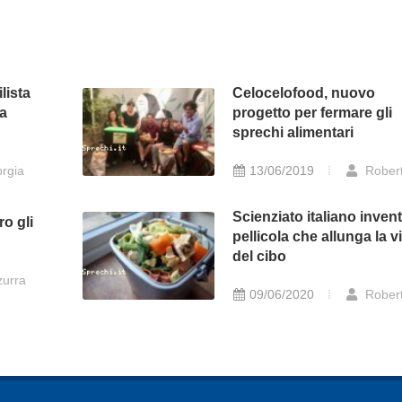
lista
Celocelofood, nuovo
a
progetto per fermare gli
sprechi alimentari
rgia
13/06/2019
Rober
Scienziato italiano inven
ro gli
pellicola che allunga la vi
del cibo
urra
09/06/2020
Rober