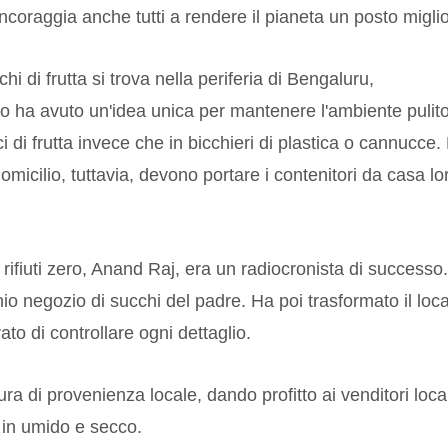
ncoraggia anche tutti a rendere il pianeta un posto miglio
i di frutta si trova nella periferia di Bengaluru,
io ha avuto un'idea unica per mantenere l'ambiente pulito
 di frutta invece che in bicchieri di plastica o cannucce.
icilio, tuttavia, devono portare i contenitori da casa lo
a rifiuti zero, Anand Raj, era un radiocronista di successo
chio negozio di succhi del padre. Ha poi trasformato il loc
rato di controllare ogni dettaglio.
ra di provenienza locale, dando profitto ai venditori local
i in umido e secco.