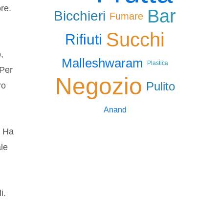
re.
Bar
Bicchieri
Fumare
Succhi
Rifiuti
,
Malleshwaram
Plastica
 Per
Negozio
Pulito
ro
Anand
. Ha
ale
i.