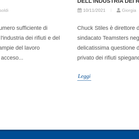
DELL'INDUSTRIA DEI R
soldi
10/11/2021
Giorgia
umero sufficiente di
Chuck Stiles è direttore de
'industria dei rifiuti e del
sindacato Teamsters negli
 ampie del lavoro
delicatissima questione 
 acceso...
privato dei rifiuti spiegan
Leggi