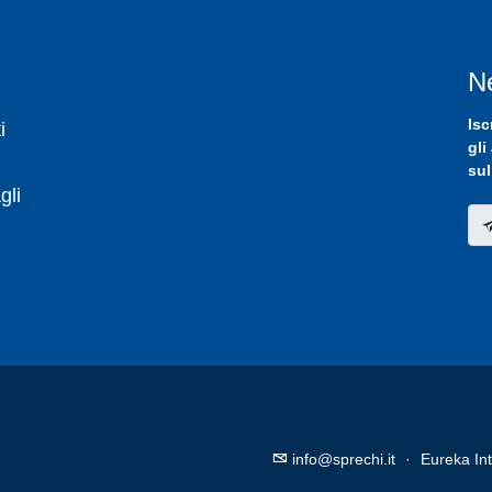
N
Isc
i
gli
sul
gli
info@sprechi.it
·
Eureka Int