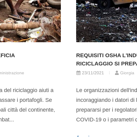
REQUISITI OSHA L'IND
FICIA
RICICLAGGIO SI PREP
23/11/2021
Giorgia
inistrazione
Le organizzazioni dell'indu
a del riciclaggio aiuti a
incoraggiando i datori di
ssare i portafogli. Se
prepararsi per i regolator
li città del continente,
COVID-19 o i parametri di
bat...