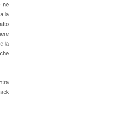
e ne
alla
atto
nere
ella
 che
ntra
pack