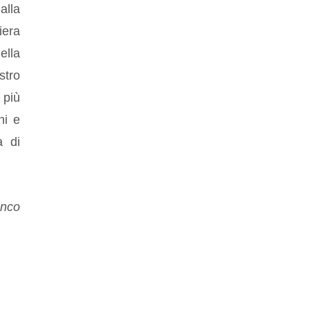
alla
iera
ella
stro
 più
ni e
à di
anco