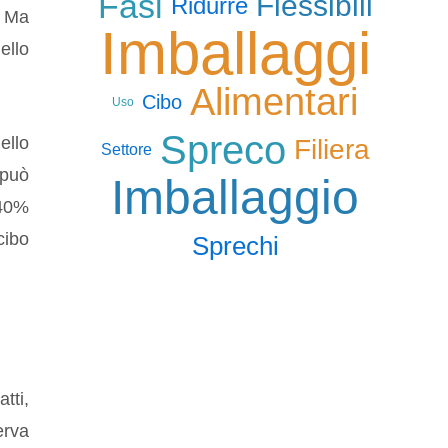
Fasi
Flessibili
Ridurre
. Ma
Imballaggi
ello
Alimentari
Cibo
Uso
Spreco
ello
Filiera
Settore
 può
Imballaggio
 40%
cibo
Sprechi
tti,
erva