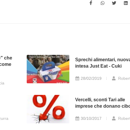
e" che
Sprechi alimentari, nuov
 come
intesa Just Eat - Cuki
28/02/2019
Rober
cia
Vercelli, sconti Tari alle
imprese che donano cib
urra
30/10/2017
Rober