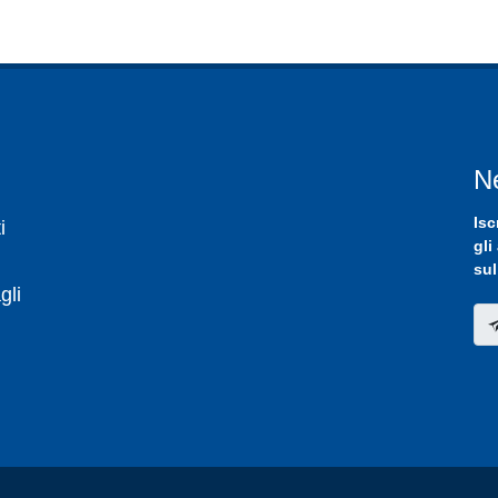
N
Isc
i
gli
sul
gli