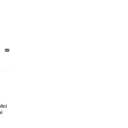
lici
hi