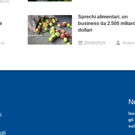
berto
Sprechi alimentari, un
e
business da 2.500 miliard
dollari
cia
20/08/2019
Rober
N
Isc
i
gli
sul
gli