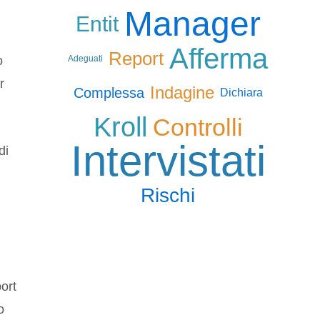
Manager
Entit
Afferma
Report
Adeguati
o
r
Indagine
Complessa
Dichiara
Kroll
Controlli
Intervistati
di
Rischi
ort
o