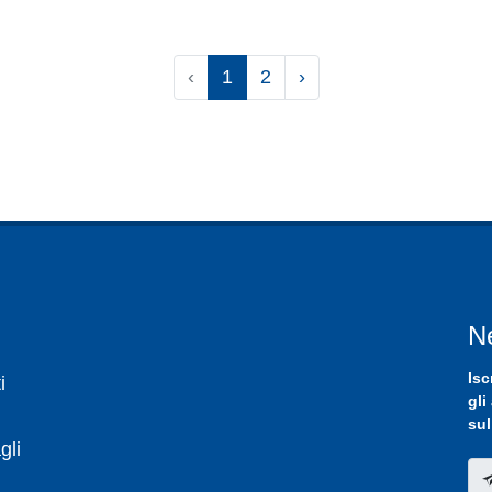
‹
1
2
›
N
Isc
i
gli
sul
gli