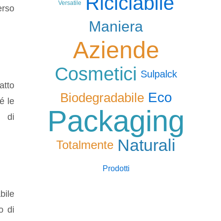
Riciclabile
Versatile
erso
Maniera
Aziende
Cosmetici
Sulpalck
atto
Eco
Biodegradabile
é le
Packaging
i di
Naturali
Totalmente
Prodotti
bile
o di