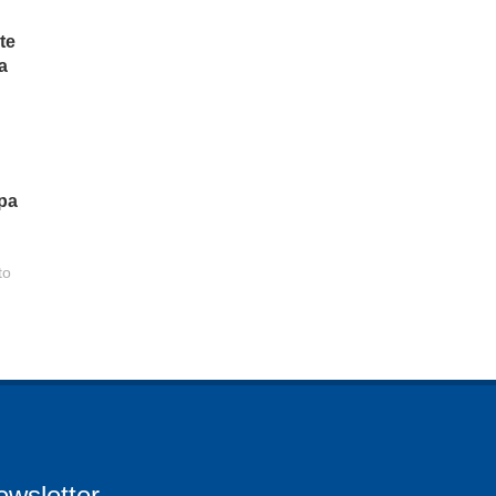
te
a
opa
to
ewsletter