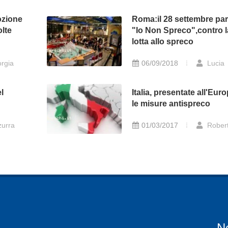
ozione
Roma:il 28 settembre par
olte
"Io Non Spreco",contro l
lotta allo spreco
rgia
06/09/2018
Lucia
el
Italia, presentate all'Eur
le misure antispreco
urra
01/03/2017
Rober
N