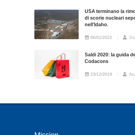
USA terminano la rim
di scorie nucleari sep
nell'Idaho.
06/01/2022
Gio
Saldi 2020: la guida d
Codacons
23/12/2019
Azz
Mission