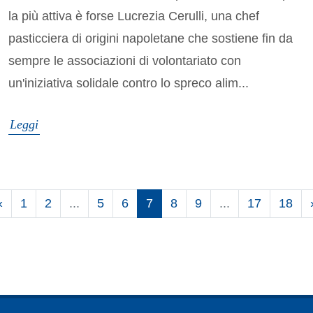
la più attiva è forse Lucrezia Cerulli, una chef
pasticciera di origini napoletane che sostiene fin da
sempre le associazioni di volontariato con
un'iniziativa solidale contro lo spreco alim...
Leggi
‹
1
2
...
5
6
7
8
9
...
17
18