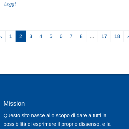
Leggi
‹
1
2
3
4
5
6
7
8
...
17
18
›
Mission
Questo sito nasce allo scopo di dare a tutti la
possibilità di esprimere il proprio dissenso, e la