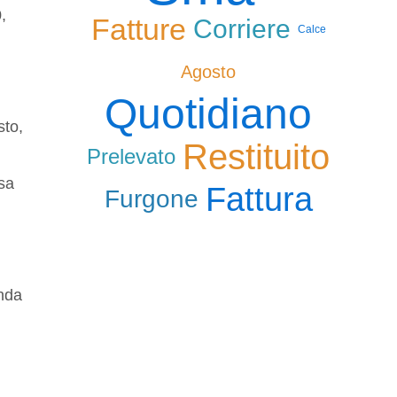
,
Fatture
Corriere
Calce
Agosto
Quotidiano
sto,
Restituito
Prelevato
ssa
Fattura
Furgone
anda