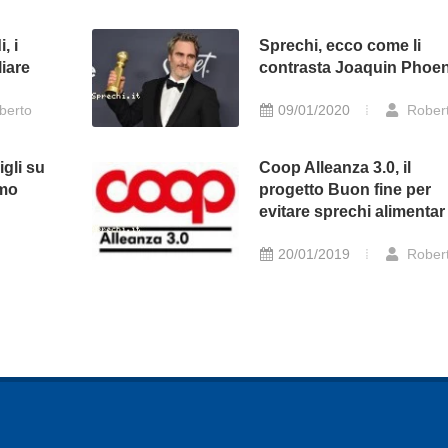
, i
Sprechi, ecco come li
iare
contrasta Joaquin Phoen
berto
09/01/2020
Rober
gli su
Coop Alleanza 3.0, il
umo
progetto Buon fine per
evitare sprechi alimentar
20/01/2019
Rober