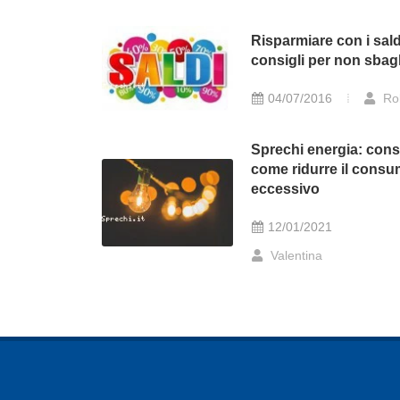
Risparmiare con i saldi
consigli per non sbagl
04/07/2016
Ro
Sprechi energia: consi
come ridurre il cons
eccessivo
12/01/2021
Valentina