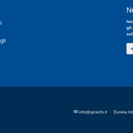
N
Isc
i
gli
sul
gli
info@sprechi.it
·
Eureka Int