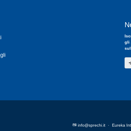
N
Isc
i
gli
sul
gli
info@sprechi.it
·
Eureka Int