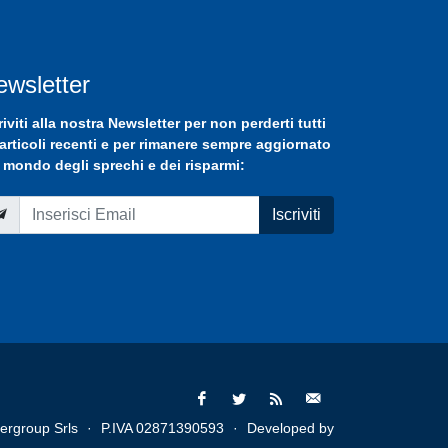
ewsletter
riviti
alla nostra
Newsletter
per non perderti tutti
 articoli recenti e per rimanere sempre aggiornato
 mondo degli sprechi e dei risparmi:
Iscriviti
ergroup Srls
·
P.IVA 02871390593
·
Developed by