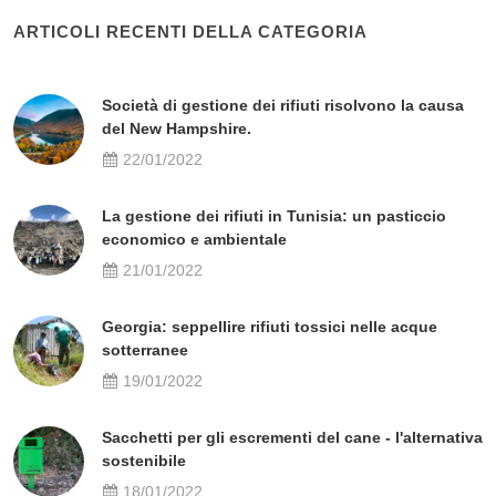
ARTICOLI RECENTI DELLA CATEGORIA
Società di gestione dei rifiuti risolvono la causa
del New Hampshire.
22/01/2022
La gestione dei rifiuti in Tunisia: un pasticcio
economico e ambientale
21/01/2022
Georgia: seppellire rifiuti tossici nelle acque
sotterranee
19/01/2022
Sacchetti per gli escrementi del cane - l'alternativa
sostenibile
18/01/2022