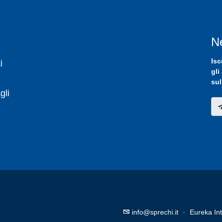
N
Isc
i
gli
sul
gli
info@sprechi.it
·
Eureka Int