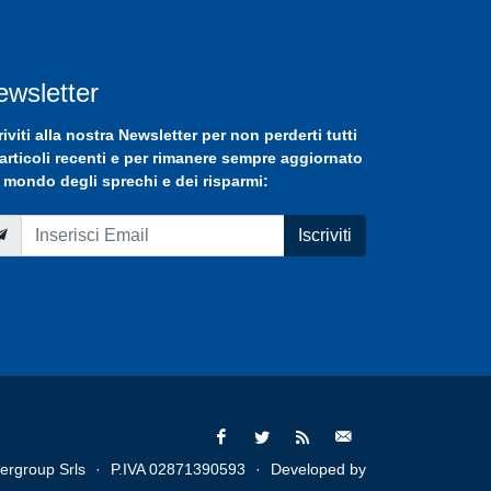
ewsletter
riviti
alla nostra
Newsletter
per non perderti tutti
 articoli recenti e per rimanere sempre aggiornato
 mondo degli sprechi e dei risparmi:
Iscriviti
ergroup Srls
·
P.IVA 02871390593
·
Developed by