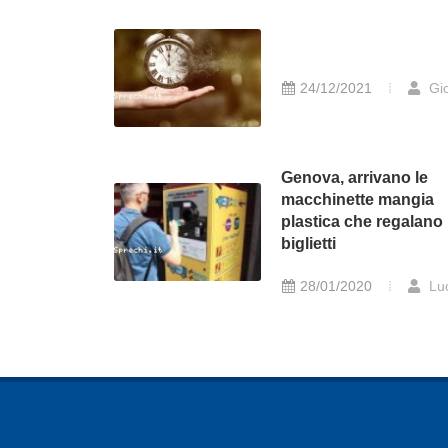
24/12/2021
Gio
Genova, arrivano le
macchinette mangia
plastica che regalano
biglietti
28/01/2020
Lu