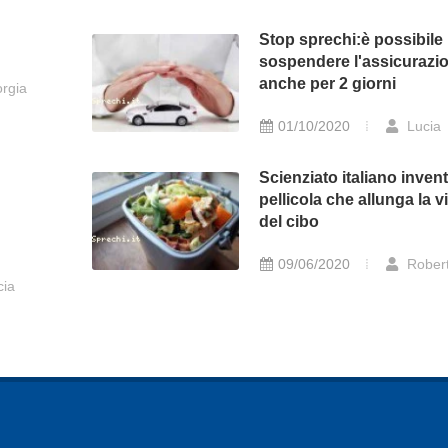
Stop sprechi:è possibile
sospendere l'assicurazi
anche per 2 giorni
rgia
01/10/2020
Lucia
Scienziato italiano inven
pellicola che allunga la vi
del cibo
09/06/2020
Rober
cia