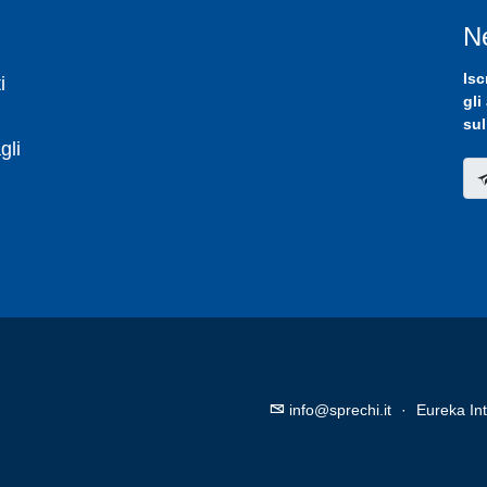
N
Isc
i
gli
sul
gli
info@sprechi.it
·
Eureka Int