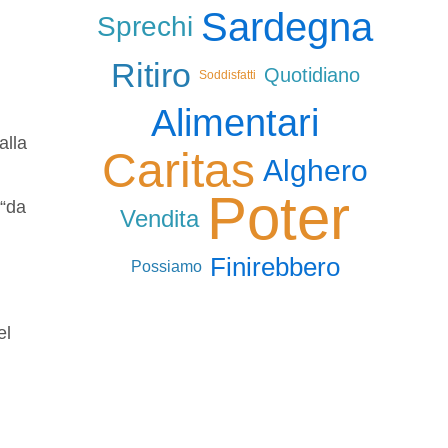
Sardegna
Sprechi
Ritiro
Quotidiano
Soddisfatti
Alimentari
alla
Caritas
Alghero
Poter
 “da
Vendita
Finirebbero
Possiamo
el