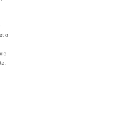
è
et o
ile
te.