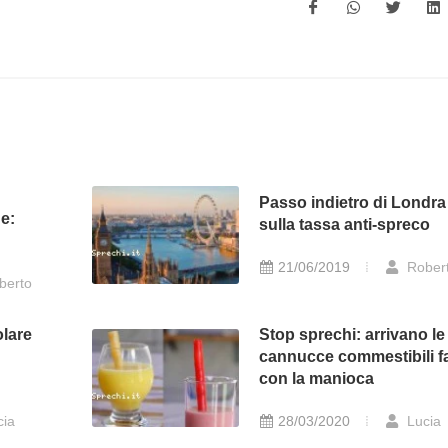
Passo indietro di Londra
ne:
sulla tassa anti-spreco
21/06/2019
Rober
berto
olare
Stop sprechi: arrivano le
cannucce commestibili fa
con la manioca
cia
28/03/2020
Lucia