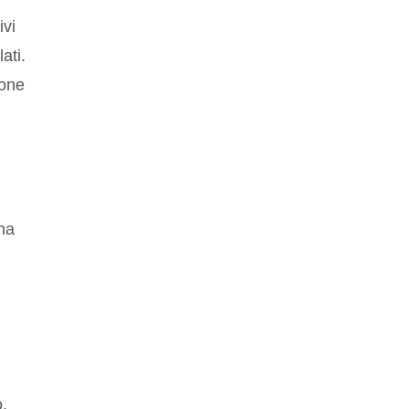
ivi
ati.
ione
ema
i
,