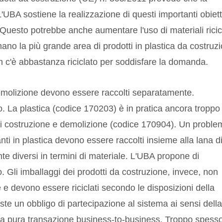
L'UBA sostiene la realizzazione di questi importanti obiett
 Questo potrebbe anche aumentare l'uso di materiali ricicl
ano la più grande area di prodotti in plastica da costruz
on c'è abbastanza riciclato per soddisfare la domanda.
e demolizione devono essere raccolti separatamente.
. La plastica (codice 170203) è in pratica ancora troppo
ti di costruzione e demolizione (codice 170904). Un probl
lanti in plastica devono essere raccolti insieme alla lana d
e diversi in termini di materiale. L'UBA propone di
ro. Gli imballaggi dei prodotti da costruzione, invece, non
 e devono essere riciclati secondo le disposizioni della
ste un obbligo di partecipazione al sistema ai sensi della
una pura transazione business-to-business. Troppo spesso