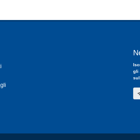
N
Isc
i
gli
sul
gli