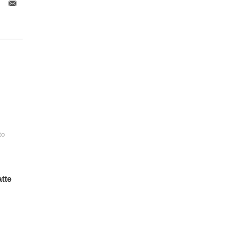
to
tte