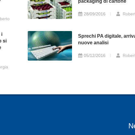
packaging di cartone
28/09/2016
Rober
berto
 i
Sprechi PA digitale, arri
 si
nuove analisi
e
05/12/2016
Rober
rgia
N