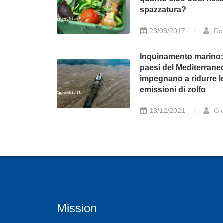
spazzatura?
23/03/2017
Ro
Inquinamento marino:
paesi del Mediterraneo
impegnano a ridurre l
emissioni di zolfo
13/12/2021
Gio
Mission