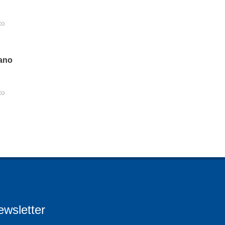
to
vano
to
ewsletter