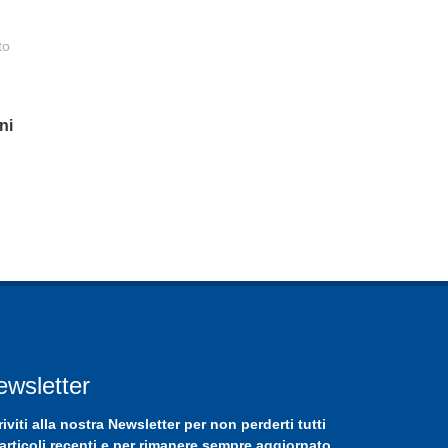
to
ni
ewsletter
riviti
alla nostra
Newsletter
per non perderti tutti
 articoli recenti e per rimanere sempre aggiornato