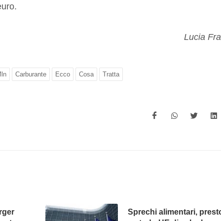
euro.
Lucia Fr
ln
Carburante
Ecco
Cosa
Tratta
rger
Sprechi alimentari, prest