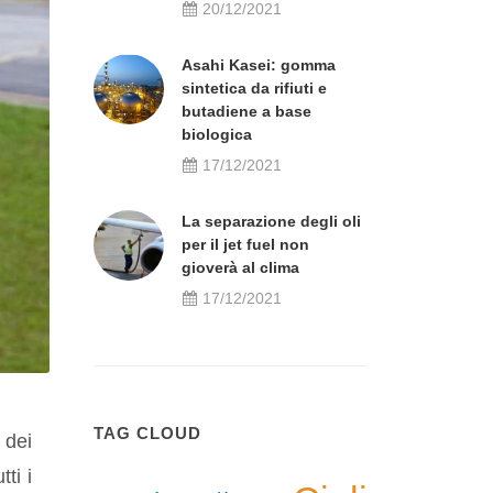
20/12/2021
Asahi Kasei: gomma
sintetica da rifiuti e
butadiene a base
biologica
17/12/2021
La separazione degli oli
per il jet fuel non
gioverà al clima
17/12/2021
TAG CLOUD
 dei
ti i