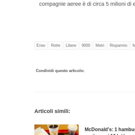
compagnie aeree è di circa 5 milioni di 
Enav
Rotte
Libere
9000
Metri
Risparmio
M
Condividi questo articolo:
Articoli simili:
McDonald's: 1 hambu