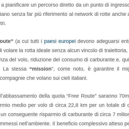
li a pianificare un percorso diretto da un punto di ingress
iano senza far più riferimento al network di rotte anche a
ri.
oute”
(a cui tutti i
paesi europei
devono adeguarsi entr
i volare la rotta ideale senza alcun vincolo di traiettoria,
ienza del volo, riduzione del consumo di carburante e, qui
e. La stessa
“mission
”, come noto, è garantire il mig
compagnie che volano sui cieli italiani.
 all’abbassamento della quota “Free Route” saranno 70mi
rmio medio per volo di circa 22,8 km per un totale di o
n conseguente risparmio di carburante di circa 7 milion
mmessi nell’ambiente. Il beneficio complessivo atteso pe