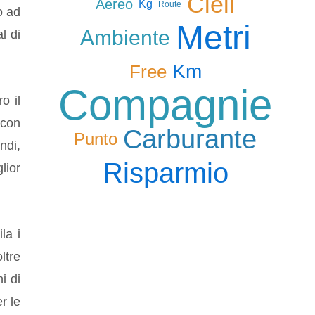
Cieli
Aereo
Kg
Route
o ad
Metri
Ambiente
l di
Km
Free
Compagnie
o il
 con
Carburante
Punto
ndi,
Risparmio
lior
la i
ltre
i di
r le