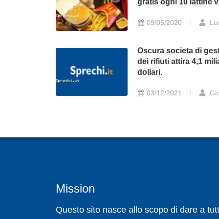
gratis ogni 10 lattine 
09/05/2020
Lu
Oscura societa di ges
dei rifiuti attira 4,1 mil
dollari.
03/12/2021
Gio
Mission
Questo sito nasce allo scopo di dare a tutt