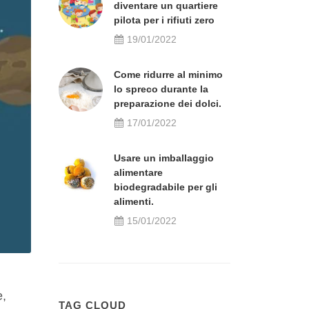
diventare un quartiere
pilota per i rifiuti zero
19/01/2022
Come ridurre al minimo
lo spreco durante la
preparazione dei dolci.
17/01/2022
Usare un imballaggio
alimentare
biodegradabile per gli
alimenti.
15/01/2022
e,
TAG CLOUD