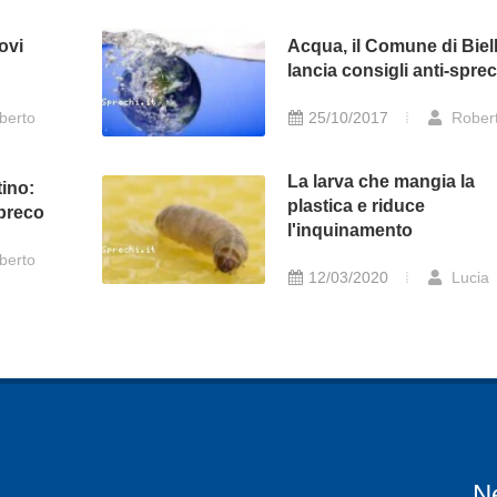
ovi
Acqua, il Comune di Biel
lancia consigli anti-sprec
berto
25/10/2017
Rober
La larva che mangia la
tino:
plastica e riduce
spreco
l'inquinamento
berto
12/03/2020
Lucia
N