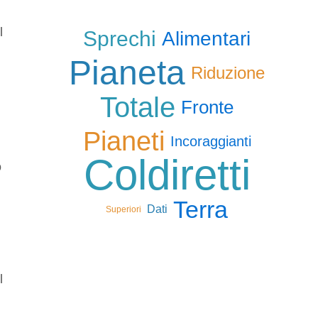
l
Sprechi
Alimentari
Pianeta
Riduzione
Totale
Fronte
Pianeti
Incoraggianti
Coldiretti
o
Terra
Dati
Superiori
l