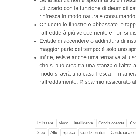
Se la stanza non è sposta al sole invece 
utilizzarlo con la funzione di deumidific
rinfresca in modo naturale consumando i
Chiudete le finestre e abbassate le tapp
raffredderà più velocemente e non si di
Evitate di accendere o addirittura di inst
maggior parte del tempo: è solo uno spr
Infine, esiste anche un’alternativa all’u
che si può crea tra una stanza e l’altra 
modo si avrà una casa fresca in maniera 
raffreddamento. Risparmio assicurato a
Utilizzare
Modo
Intelligente
Condizionatore
Co
Stop
Allo
Spreco
Condizionatori
Condizionatori