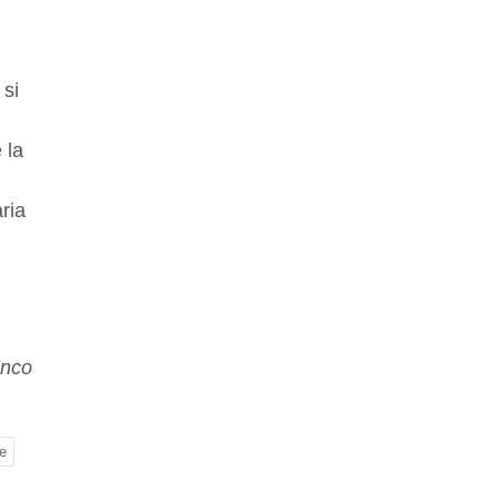
 si
 la
aria
anco
e