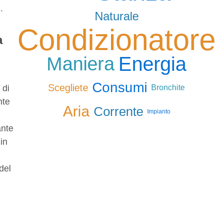
.
Naturale
Condizionatore
a
Energia
Maniera
Consumi
Scegliete
Bronchite
 di
nte
Aria
Corrente
Impianto
ante
in
del