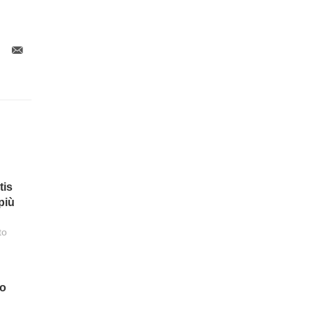
tis
più
to
do