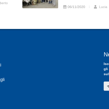
berto
06/11/2020
Lucia
N
Isc
i
gli
sul
gli