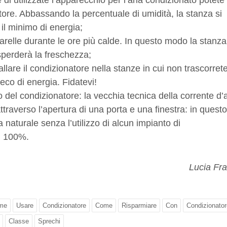
di utilizzate l’apparecchio per l’aria condizionato potete
atore. Abbassando la percentuale di umidità, la stanza si
l minimo di energia;
arelle durante le ore più calde. In questo modo la stanza
sperderà la freschezza;
allare il condizionatore nella stanze in cui non trascorrete
eco di energia. Fidatevi!
so del condizionatore: la vecchia tecnica della corrente d’
attraverso l’apertura di una porta e una finestra: in questo
naturale senza l’utilizzo di alcun impianto di
l 100%.
Lucia Fr
me
Usare
Condizionatore
Come
Risparmiare
Con
Condizionator
Classe
Sprechi