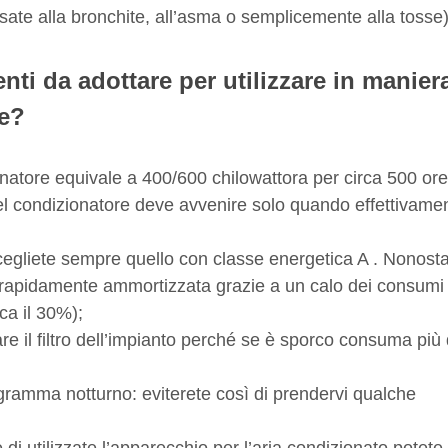
sate alla bronchite, all’asma o semplicemente alla tosse)
ti da adottare per utilizzare in manier
re?
onatore equivale a 400/600 chilowattora per circa 500 ore
del condizionatore deve avvenire solo quando effettivame
egliete sempre quello con classe energetica A . Nonost
 rapidamente ammortizzata grazie a un calo dei consumi 
ca il 30%);
re il filtro dell’impianto perché se è sporco consuma più 
ogramma notturno: eviterete così di prendervi qualche