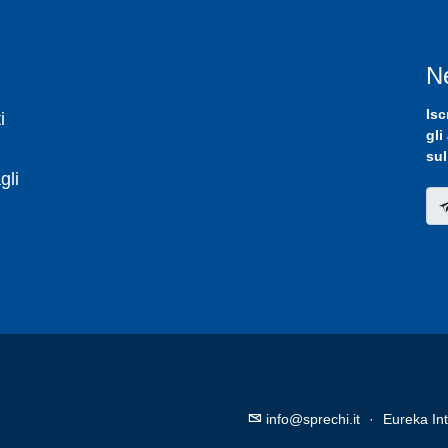
N
Isc
i
gli
sul
gli
info@sprechi.it
·
Eureka Int