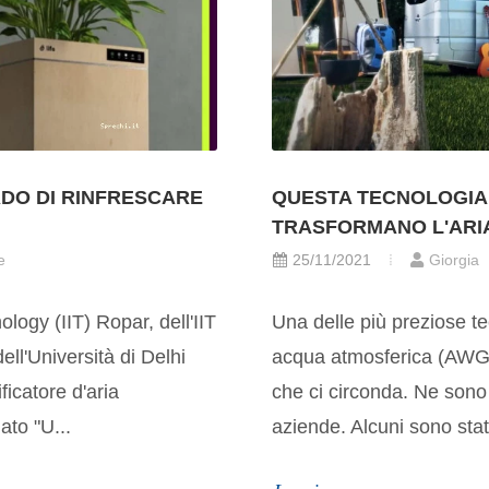
RADO DI RINFRESCARE
QUESTA TECNOLOGIA
TRASFORMANO L'ARIA
e
25/11/2021
Giorgia
nology (IIT) Ropar, dell'IIT
Una delle più preziose t
ell'Università di Delhi
acqua atmosferica (AWG).
ficatore d'aria
che ci circonda. Ne sono 
ato "U...
aziende. Alcuni sono stati