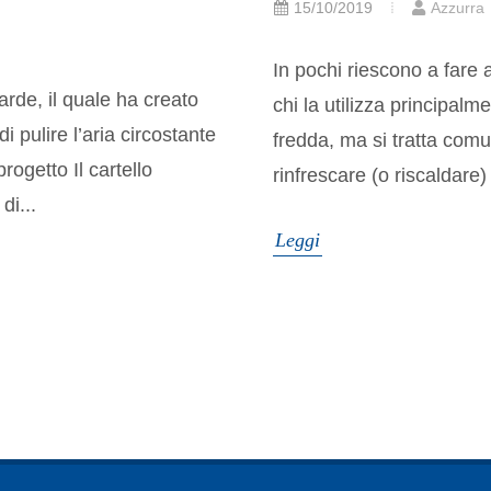
15/10/2019
Azzurra
In pochi riescono a fare 
de, il quale ha creato
chi la utilizza principalm
i pulire l’aria circostante
fredda, ma si tratta com
ogetto Il cartello
rinfrescare (o riscaldare)
di...
Leggi