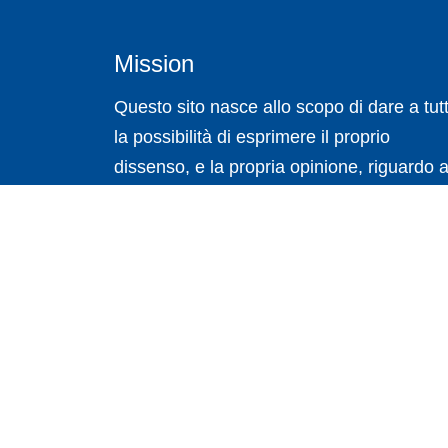
Mission
Questo sito nasce allo scopo di dare a tutt
la possibilità di esprimere il proprio
dissenso, e la propria opinione, riguardo a
sprechi che ci sono in Italia.
Copyrights © 2026 sprechi.it All Rights Reserved.
Termini e Condizioni
/
Privacy Policy