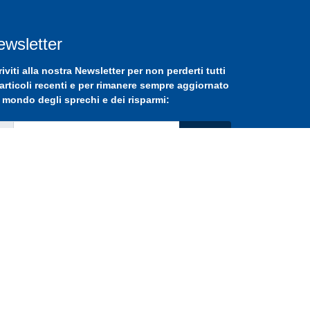
ewsletter
riviti
alla nostra
Newsletter
per non perderti tutti
 articoli recenti e per rimanere sempre aggiornato
 mondo degli sprechi e dei risparmi:
Iscriviti
ergroup Srls
·
P.IVA 02871390593
·
Developed by
SitiWebPro