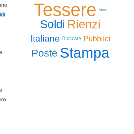
Tessere
ione
Anac
ldi
Rienzi
Soldi
Italiane
Pubblici
Bloccare
Stampa
Poste
a
ia
ero