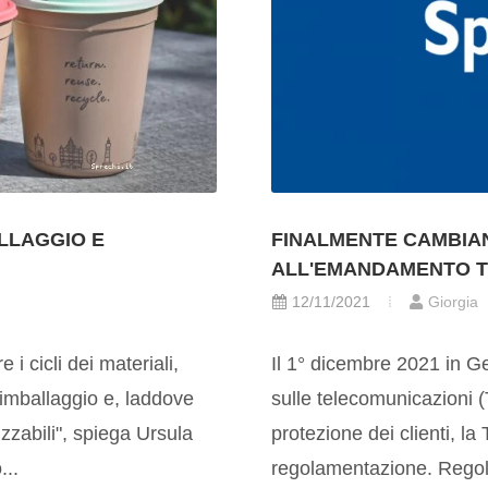
ALLAGGIO E
FINALMENTE CAMBIA
ALL'EMANDAMENTO 
12/11/2021
Giorgia
 i cicli dei materiali,
Il 1° dicembre 2021 in G
i imballaggio e, laddove
sulle telecomunicazioni 
izzabili", spiega Ursula
protezione dei clienti, l
...
regolamentazione. Regol