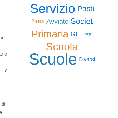
Servizio
Pasti
Societ
Avviato
Plesso
Primaria
Gt
Amburgo
ree.
Scuola
Scuole
te e
Diversi
vità
 di
ve