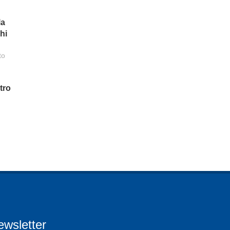
la
hi
to
tro
ewsletter