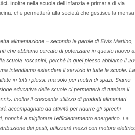
ici. Inoltre nella scuola dell'infanzia e primaria di via
ina, che permetterà alla società che gestisce la mensa 
retta alimentazione – secondo le parole di Elvis Martino,
enti che abbiamo cercato di potenziare in questo nuovo 
lla scuola Toscanini, perché in quel plesso abbiamo il 2
tà ma intendiamo estendere il servizio in tutte le scuole. La
ate in tutti i plessi, ma solo per motivi di spazi. Siamo
ione educativa delle scuole ci permetterà di tutelare il
ni». Inoltre il crescente utilizzo di prodotti alimentari
sarà accompagnato da attività per ridurre gli sprechi
otti, nonché a migliorare l'efficientamento energetico. La
istribuzione dei pasti, utilizzerà mezzi con motore elettric