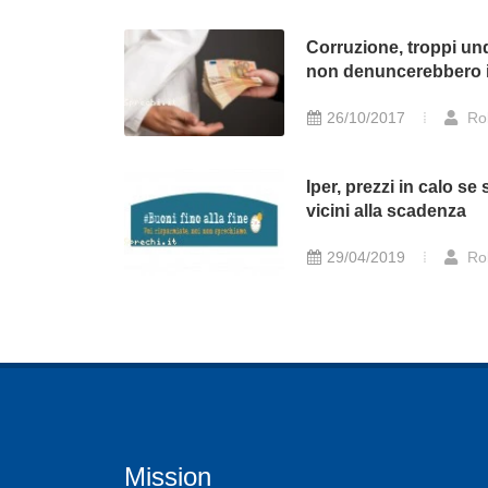
Corruzione, troppi un
non denuncerebbero i 
26/10/2017
Ro
Iper, prezzi in calo se
vicini alla scadenza
29/04/2019
Ro
Mission