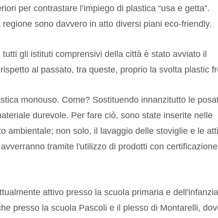
eriori per contrastare l’impiego di plastica “usa e getta”.
egione sono davvero in atto diversi piani eco-friendly.
utti gli istituti comprensivi della città è stato avviato il
rispetto al passato, tra queste, proprio la svolta plastic f
plastica monouso. Come? Sostituendo innanzitutto le posa
materiale durevole. Per fare ciò, sono state inserite nelle
 ambientale; non solo, il lavaggio delle stoviglie e le atti
 avverranno tramite l'utilizzo di prodotti con certificazione
almente attivo presso la scuola primaria e dell'infanzia
e presso la scuola Pascoli e il plesso di Montarelli, do