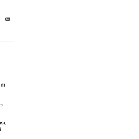
 di
to
si,
i