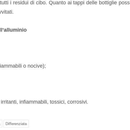
utti i residui di cibo. Quanto ai tappi delle bottiglie pos
vitati.
l’alluminio
iammabili o nocive);
irritanti, infiammabili, tossici, corrosivi.
a
Differenziata