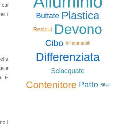
Alluminio
 cui
Plastica
Buttate
me i
Devono
Residui
Cibo
Infiammabili
Differenziata
ella
te e
Sciacquate
e. È
Contenitore
Patto
Rifiuti
no i