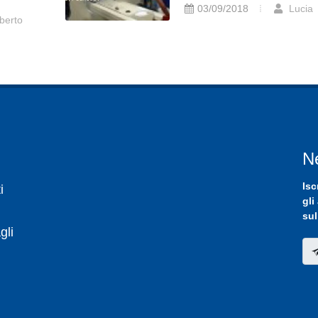
03/09/2018
Lucia
berto
N
Isc
i
gli
sul
gli