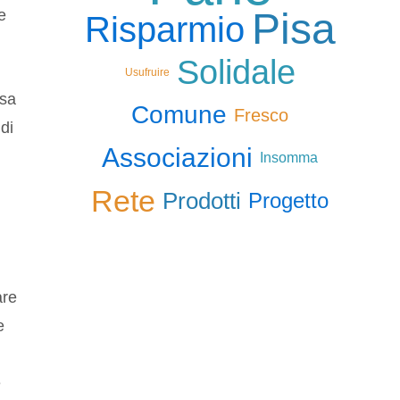
Pisa
e
Risparmio
Solidale
Usufruire
isa
Comune
Fresco
di
Associazioni
Insomma
Rete
Prodotti
Progetto
are
e
e