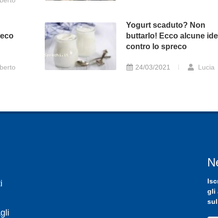
berto
Yogurt scaduto? Non
reco
buttarlo! Ecco alcune id
contro lo spreco
berto
24/03/2021
Lucia
N
Isc
i
gli
sul
gli