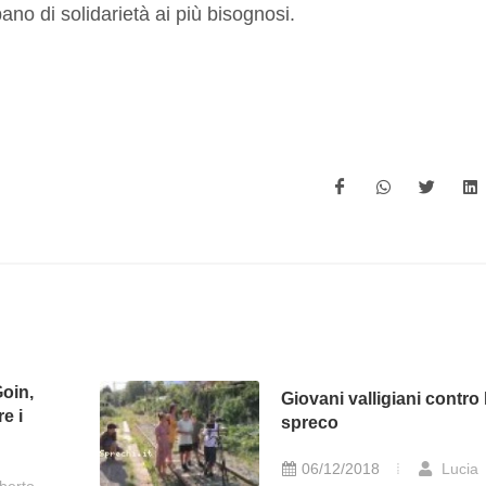
ano di solidarietà ai più bisognosi.
Goin,
Giovani valligiani contro 
re i
spreco
06/12/2018
Lucia