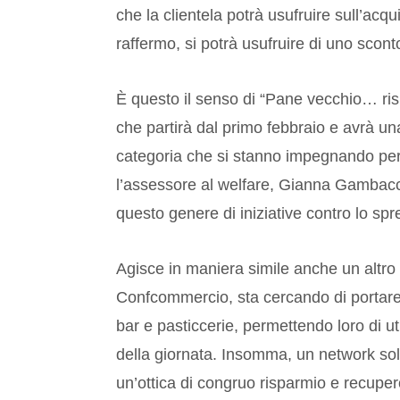
che la clientela potrà usufruire sull’acq
raffermo, si potrà usufruire di uno scont
È questo il senso di “Pane vecchio… ri
che partirà dal primo febbraio e avrà un
categoria che si stanno impegnando per 
l’assessore al welfare, Gianna Gambacci
questo genere di iniziative contro lo spr
Agisce in maniera simile anche un altro
Confcommercio, sta cercando di portare a
bar e pasticcerie, permettendo loro di uti
della giornata. Insomma, un network soli
un’ottica di congruo risparmio e recupero