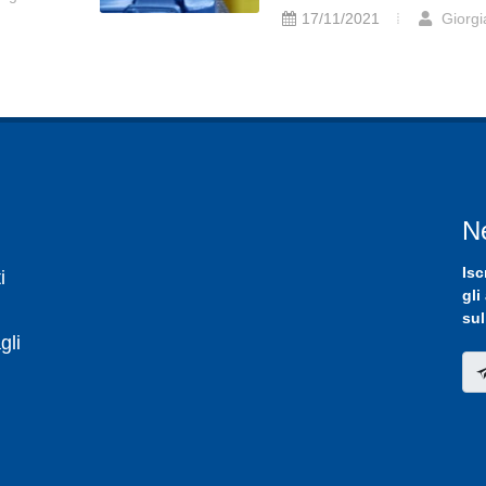
17/11/2021
Giorgi
N
Isc
i
gli
sul
gli