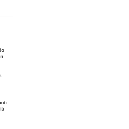
do
ri
a
iuti
iù