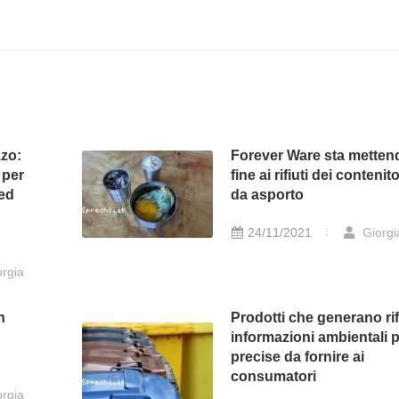
zzo:
Forever Ware sta metten
 per
fine ai rifiuti dei contenito
 ed
da asporto
24/11/2021
Giorgi
rgia
n
Prodotti che generano rif
informazioni ambientali p
precise da fornire ai
consumatori
rgia