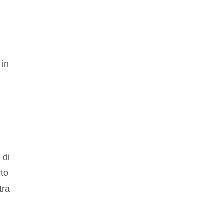
 in
 di
rto
tra