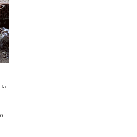
l
 la
no