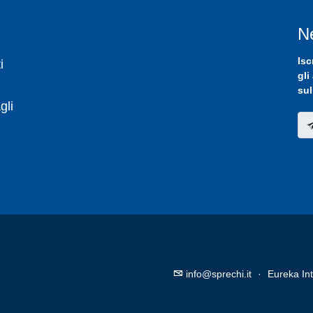
N
Isc
i
gli
sul
gli
info@sprechi.it
·
Eureka Int