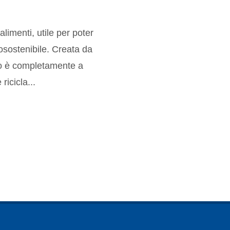
limenti, utile per poter
osostenibile. Creata da
tto è completamente a
icicla...