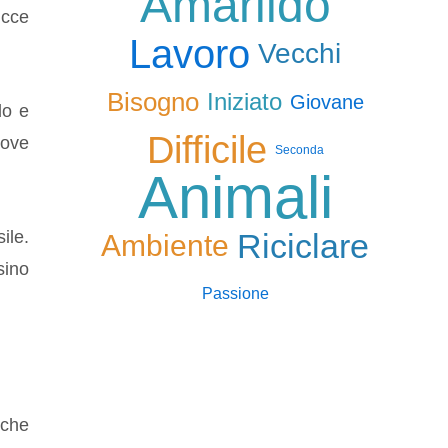
Amarildo
ucce
Lavoro
Vecchi
Bisogno
Iniziato
Giovane
do e
Difficile
dove
Seconda
Animali
Riciclare
ile.
Ambiente
sino
Passione
lche