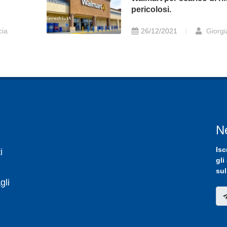
pericolosi.
cia
26/12/2021
Giorgi
N
Isc
i
gli
sul
gli