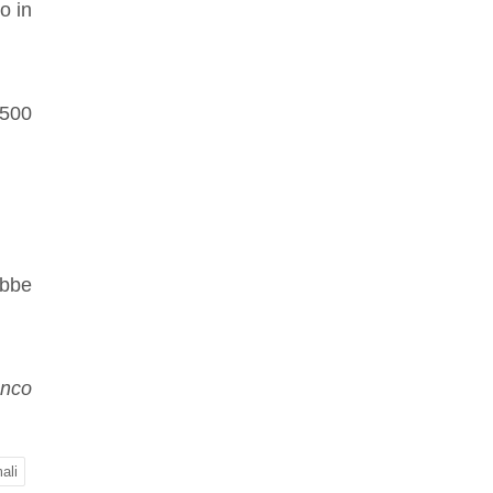
o in
 500
ebbe
anco
ali