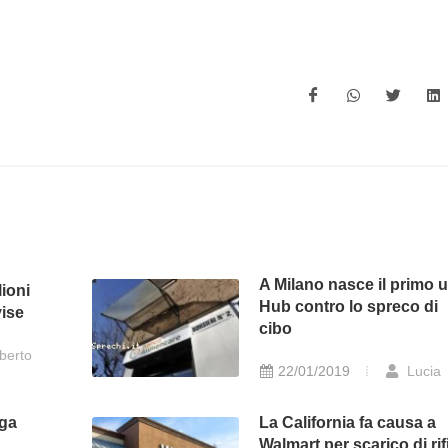
A Milano nasce il primo 
lioni
Hub contro lo spreco di
vise
cibo
berto
22/01/2019
Lucia
ega
La California fa causa a
Walmart per scarico di rifi