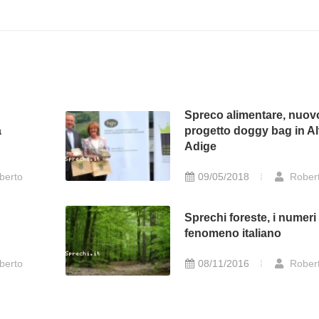
i
Spreco alimentare, nuov
a
progetto doggy bag in Al
Adige
berto
09/05/2018
Rober
Sprechi foreste, i numeri
fenomeno italiano
berto
08/11/2016
Rober