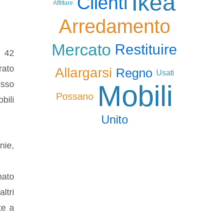
Ikea
Clienti
Affittare
Arredamento
Mercato
Restituire
n 42
rato
Allargarsi
Regno
Usati
osso
Mobili
Possano
bili
Unito
nie,
nato
ltri
te a