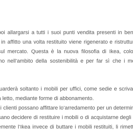
poi allargarsi a tutti i suoi punti vendita presenti in be
affitto una volta restituito viene rigenerato e ristruttu
 mercato. Questa è la nuova filosofia di Ikea, col
 nell’ambito della sostenibilità e per far sì che i mo
rderà soltanto i mobili per uffici, come sedie e scriva
da letto, mediante forme di abbonamento.
 clienti possano affittare lo’arredamento per un determi
no decidere di restituire i mobili o di acquistarne degli a
nte l’Ikea invece di buttare i mobili restituiti, li rimet