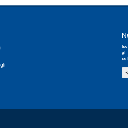
N
Isc
i
gli
sul
gli