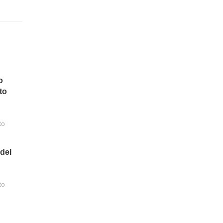
o
to
to
 del
to