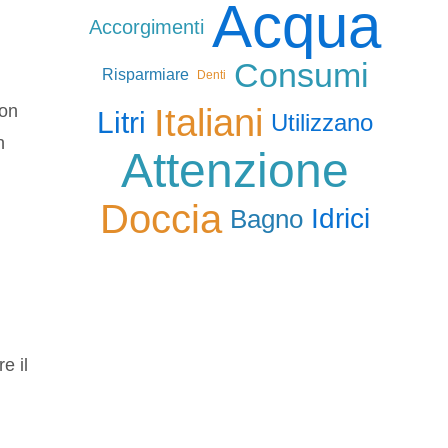
Acqua
Accorgimenti
Consumi
Risparmiare
Denti
uon
Italiani
Litri
Utilizzano
n
Attenzione
Doccia
Idrici
Bagno
e il