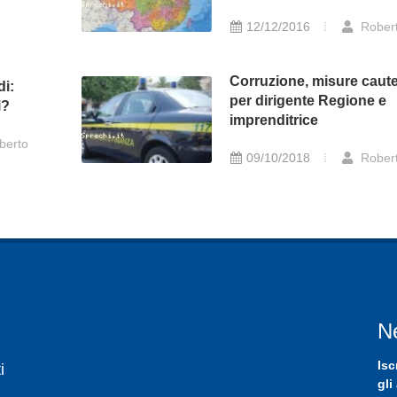
12/12/2016
Rober
Corruzione, misure caute
di:
per dirigente Regione e
i?
imprenditrice
berto
09/10/2018
Rober
N
Isc
i
gli