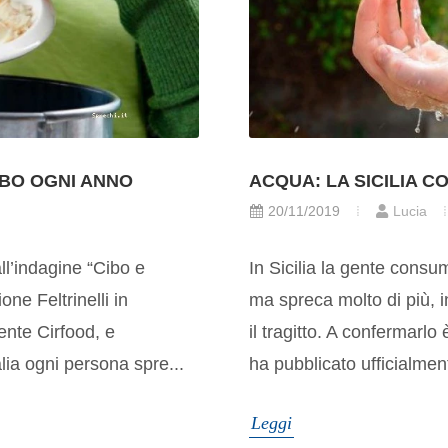
CIBO OGNI ANNO
ACQUA: LA SICILIA C
20/11/2019
Lucia
ll’indagine “Cibo e
In Sicilia la gente consu
ne Feltrinelli in
ma spreca molto di più, 
ente Cirfood, e
il tragitto. A confermarlo
alia ogni persona spre...
ha pubblicato ufficialmen
Leggi