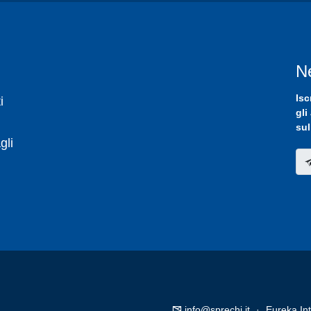
N
Isc
i
gli
sul
gli
info@sprechi.it
·
Eureka Int