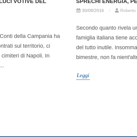
 LUCI VOTIVE DEL
SPRECHI ENERGIA, P
30/08/2016
Roberto
Secondo quanto rivela un
ei Conti della Campania ha
famiglia italiana tiene ac
rati sul territorio, ci
del tutto inutile. Insomma
 cimiteri di Napoli. In
bimestre, non fa nient'alt
..
Leggi