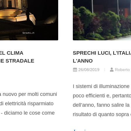
SPRECHI LUCI, L'ITAL
EL CLIMA
L'ANNO
NE STRADALE
26/08/2019
Roberto
I sistemi di illuminazion
ra nuovo per molti comuni
poco efficienti e, pertant
i elettricità risparmiato
dell’anno, fanno salire l
 e - diciamo le cose come
risultato di quanto sopra 