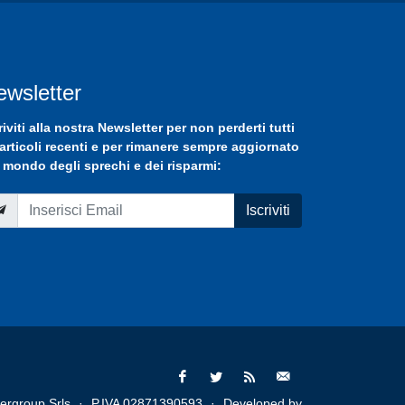
ewsletter
riviti
alla nostra
Newsletter
per non perderti tutti
 articoli recenti e per rimanere sempre aggiornato
 mondo degli sprechi e dei risparmi:
Iscriviti
ergroup Srls
·
P.IVA 02871390593
·
Developed by